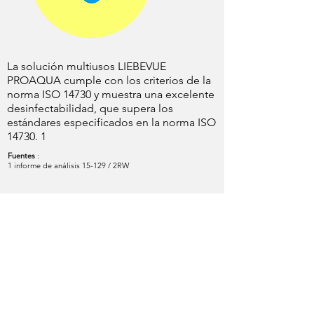
La solución multiusos LIEBEVUE
PROAQUA cumple con los criterios de la
norma ISO 14730 y muestra una excelente
desinfectabilidad, que supera los
estándares especificados en la norma ISO
14730. 1
Fuentes
:
1 informe de análisis 15-129 / 2RW
InnoVision Alemania GmbH
Kölner Straße 1
65760 Eschborn, Alemania
Teléfono:
+49 6196 9674465
Correo electrónico:
info@innovue.de
Página Web de la