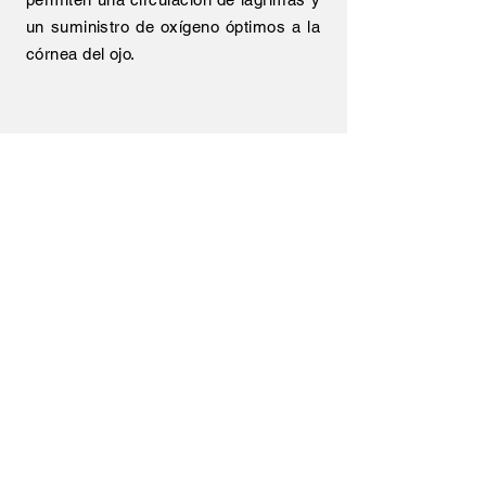
un suministro de oxígeno óptimos a la
córnea del ojo.
Home
InnoVision Alemania GmbH
Kölner Straße 1
65760 Eschborn, Alemania
Teléfono:
+49 6196 9674465
Correo electrónico:
info@innovue.de
Página Web de la
empresa:
www.innovue.de